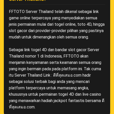
FFTOTO Server Thailand telah dikenal sebagai link
game online terpercaya yang menyediakan semua
jenis permainan mulai dari togel online, toto 4D, hingga
slot gacor dari provider-provider pilihan yang pastinya
mudah untuk dimenangkan oleh semua orang.
Sebagai link togel 4D dan bandar slot gacor Server
Thailand nomor 1 di Indonesia, FFTOTO akan
menjamin kenyamanan serta keamanan semua orang
yang ingin bermain pada pada platform ini. Tak cuma
itu Server Thailand Link : ดีที่สุดเสมอ.com hadir
sebagai solusi terbaik bagi anda yang mencari
platform terpercaya untuk memasang angka,
khususnya untuk permainan togel 4D dan live casino
yang menawarkan hadiah jackpot fantastis bersama ดี
ที่สุดเสมอ.com.