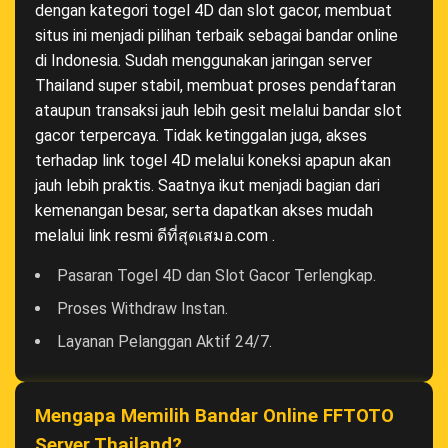
dengan kategori togel 4D dan slot gacor, membuat
situs ini menjadi pilihan terbaik sebagai bandar online
di Indonesia. Sudah menggunakan jaringan server
Thailand super stabil, membuat proses pendaftaran
ataupun transaksi jauh lebih gesit melalui bandar slot
gacor terpercaya. Tidak ketinggalan juga, akses
terhadap link togel 4D melalui koneksi apapun akan
jauh lebih praktis. Saatnya ikut menjadi bagian dari
kemenangan besar, serta dapatkan akses mudah
melalui link resmi ดีที่สุดเสมอ.com .
Pasaran Togel 4D dan Slot Gacor Terlengkap.
Proses Withdraw Instan.
Layanan Pelanggan Aktif 24/7.
Mengapa Memilih Bandar Online FFTOTO
Server Thailand?