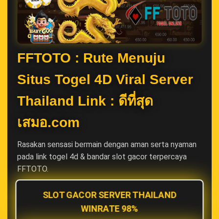
FFTOTO : Rute Menuju
Situs Togel 4D Viral Server
Thailand Link : ดีที่สุด
เสมอ.com
Rasakan sensasi bermain dengan aman serta nyaman
pada link togel 4d & bandar slot gacor terpercaya
FFTOTO.
SLOT GACOR SERVER THAILAND
WINRATE 98%